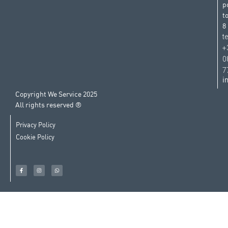
p
t
8
t
+
0
7
i
Copyright We Service 2025
All rights reserved ®
Privacy Policy
Cookie Policy