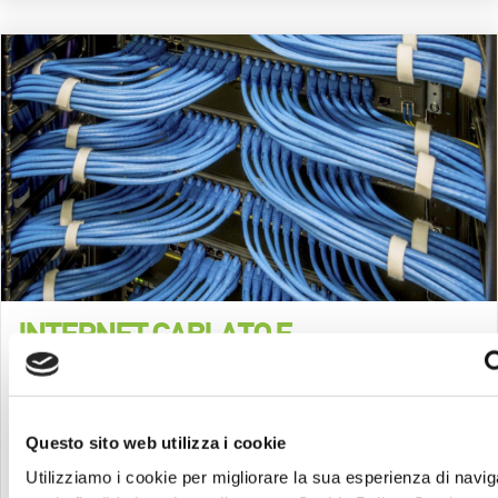
INTERNET CABLATO E
PERFORMANTE: COME OTTENERLO?
20 Dicembre 2023
Questo sito web utilizza i cookie
In qualsiasi azienda è fondamentale possedere un
impianto internet cablato e strutturato che funzioni
Utilizziamo i cookie per migliorare la sua esperienza di navi