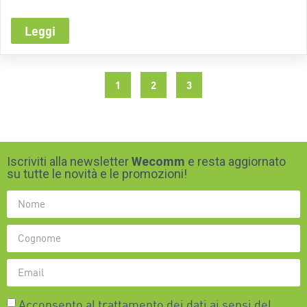
Leggi
1
2
3
Iscriviti alla newsletter
Wecomm
e resta aggiornato
su tutte le novità e le promozioni!
Acconsento al trattamento dei dati ai sensi del