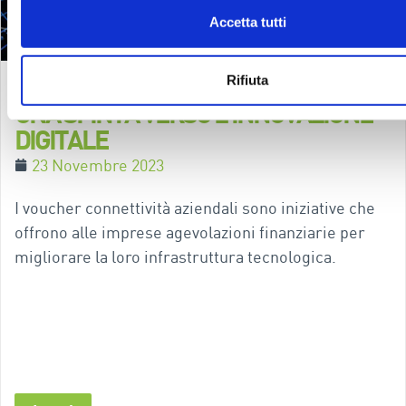
Accetta tutti
VOUCHER CONNETTIVITÀ AZIENDALI:
Rifiuta
UNA SPINTA VERSO L’INNOVAZIONE
DIGITALE
23 Novembre 2023
I voucher connettività aziendali sono iniziative che
offrono alle imprese agevolazioni finanziarie per
migliorare la loro infrastruttura tecnologica.