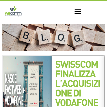
SWISSCOM
FINALIZZA
L’ACQUISIZI
ONE DI
VODAFONE