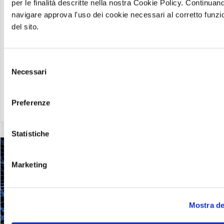
per le finalità descritte nella nostra Cookie Policy. Continuan
in maniera super performante.
navigare approva l'uso dei cookie necessari al corretto funz
del sito.
Selezione
Necessari
del
consenso
Preferenze
Leggi
Statistiche
Marketing
Mostra de