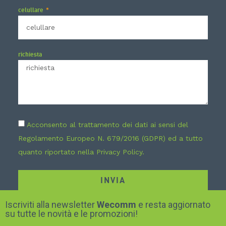
celullare
richiesta
Acconsento al trattamento dei dati ai sensi del
Regolamento Europeo N. 679/2016 (GDPR) ed a tutto
quanto riportato nella
Privacy Policy
.
INVIA
Iscriviti alla newsletter
Wecomm
e resta aggiornato
su tutte le novità e le promozioni!