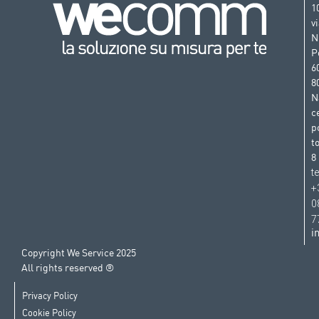
1
v
N
P
6
8
N
c
p
t
8
t
+
0
7
i
Copyright We Service 2025
All rights reserved ®
Privacy Policy
Cookie Policy