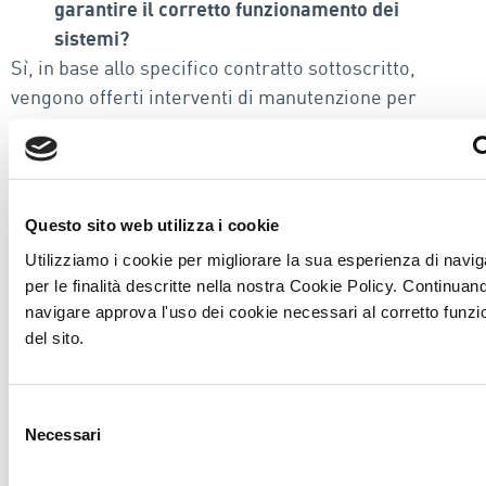
garantire il corretto funzionamento dei
sistemi?
Sì, in base allo specifico contratto sottoscritto,
vengono offerti interventi di manutenzione per
garantire che i sistemi funzionino sempre in modo
ottimale. La manutenzione include controlli regolari,
aggiornamenti software e interventi rapidi in caso di
malfunzionamenti.
Questo sito web utilizza i cookie
Come funziona il processo di contatto con le
Utilizziamo i cookie per migliorare la sua esperienza di navi
per le finalità descritte nella nostra Cookie Policy. Continuan
ditte specializzate attraverso Wecomm?
navigare approva l'uso dei cookie necessari al corretto funz
Quando c’è richiesta di servizi di videosorveglianza,
del sito.
Wecomm si occupa di mettere in relazione la tua
azienda con ditte specializzate nel settore. Queste
ditte effettueranno un sopralluogo presso la sede per
Selezione
comprendere le esigenze specifiche e preparare un
Necessari
del
preventivo dettagliato e personalizzato.
consenso