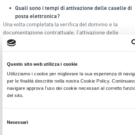
Quali sono i tempi di attivazione delle caselle di
posta elettronica?
Una volta completata la verifica del dominio e la
documentazione contrattuale, l’attivazione delle
caselle di posta elettronica viene generalmente
completata entro 24-48 ore.
È possibile espandere lo spazio di
Questo sito web utilizza i cookie
archiviazione delle caselle email dopo
Utilizziamo i cookie per migliorare la sua esperienza di navi
l’attivazione iniziale?
per le finalità descritte nella nostra Cookie Policy. Continuan
Sì, è possibile espandere lo spazio di archiviazione
navigare approva l'uso dei cookie necessari al corretto funz
delle caselle email in qualsiasi momento.
del sito.
Come posso gestire le impostazioni delle
caselle di posta elettronica?
Selezione
Verrà fornito un pannello di controllo intuitivo che
Necessari
del
consente di gestire facilmente le impostazioni delle
consenso