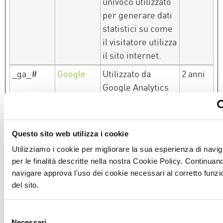
univoco utilizzato
per generare dati
statistici su come
il visitatore utilizza
il sito internet.
_ga_#
Google
Utilizzato da
2 anni
Google Analytics
per raccogliere
dati sul numero di
volte che un
Questo sito web utilizza i cookie
utente ha visitato
Utilizziamo i cookie per migliorare la sua esperienza di navi
il sito internet,
per le finalità descritte nella nostra Cookie Policy. Continuan
oltre che le dati
navigare approva l'uso dei cookie necessari al corretto fun
per la prima visita
del sito.
e la visita più
recente.
Selezione
Necessari