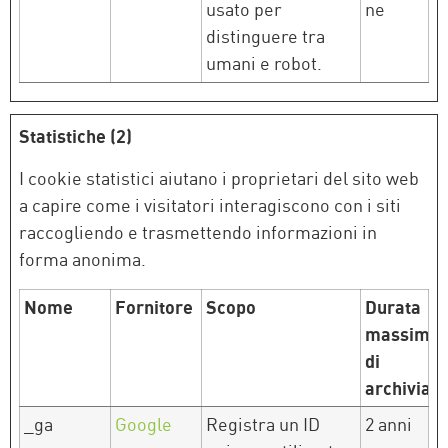
usato per
ne
distinguere tra
umani e robot.
Statistiche (2)
I cookie statistici aiutano i proprietari del sito web
a capire come i visitatori interagiscono con i siti
raccogliendo e trasmettendo informazioni in
forma anonima.
Nome
Fornitore
Scopo
Durata
massima
di
archiviaz
_ga
Google
Registra un ID
2 anni