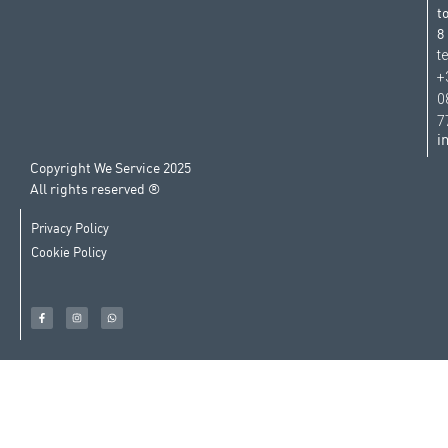
t
8
t
+
0
7
i
Copyright We Service 2025
All rights reserved ®
Privacy Policy
Cookie Policy