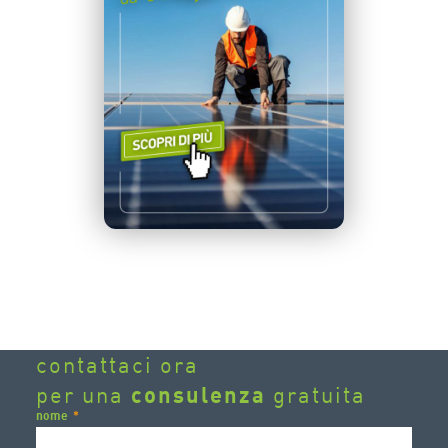
contattaci ora
per una
consulenza
gratuita
nome