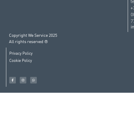
t
+
0
7
i
Copyright We Service 2025
All rights reserved ®
Privacy Policy
Cookie Policy