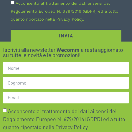
Acconsento al trattamento dei dati ai sensi del
Regolamento Europeo N. 679/2016 (GDPR) ed a tutto
quanto riportato nella
Privacy Policy
.
INVIA
Iscriviti alla newsletter
Wecomm
e resta aggiornato
su tutte le novità e le promozioni!
Acconsento al trattamento dei dati ai sensi del
Regolamento Europeo N. 679/2016 (GDPR) ed a tutto
quanto riportato nella
Privacy Policy