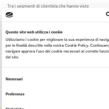
Tra i segmenti di clientela che hanno visto
un’ulteriore crescita rispetto allo scorso anno si
distinguono i privati, con e senza partita Iva, che
hanno scelto di noleggiare per uno o più anni,
piuttosto acquistare la vettura. Si contano 48.491
Questo sito web utilizza i cookie
Il canale degli utilizzatori Privati, i contratti
Utilizziamo i cookie per migliorare la sua esperienza di navi
sottoscritti sono stati 48.491 (13,3% di quota),
per le finalità descritte nella nostra Cookie Policy. Continuan
ovvero il 5,7% in più rispetto allo scorso anno
navigare approva l'uso dei cookie necessari al corretto funz
del sito.
(45.866).
La classifica dei modelli di auto più noleggiati
Selezione
nei primi 6 mesi dell’anno vede tra i protagonisti
Necessari
del
Fiat Panda, Lancia Ypsilon, Fiat 500, Jeep
consenso
Renegade e 500 X.
Preferenze
Statistiche