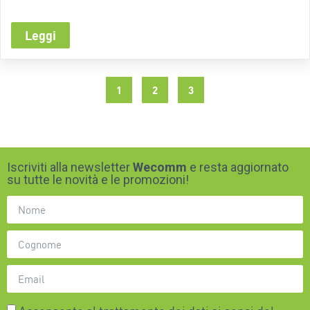
Leggi
1
2
3
Iscriviti alla newsletter
Wecomm
e resta aggiornato
su tutte le novità e le promozioni!