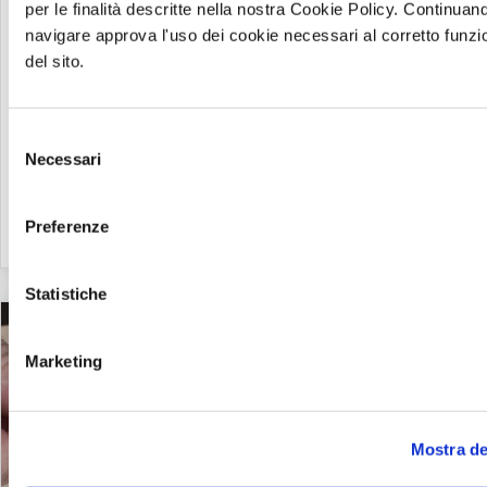
prezzo dell'energia elettrica, in questo frangente
per le finalità descritte nella nostra Cookie Policy. Continuan
storico stiamo assistendo ad una situazione
navigare approva l'uso dei cookie necessari al corretto funz
energetica globale che guarda verso il basso.
del sito.
Selezione
Necessari
del
consenso
Preferenze
Leggi
Statistiche
Marketing
Mostra de