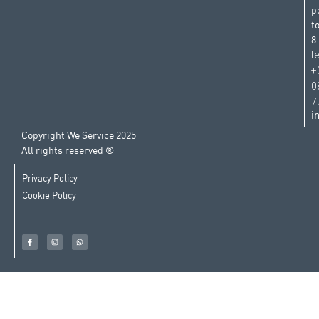
p
t
8
t
+
0
7
i
Copyright We Service 2025
All rights reserved ®
Privacy Policy
Cookie Policy