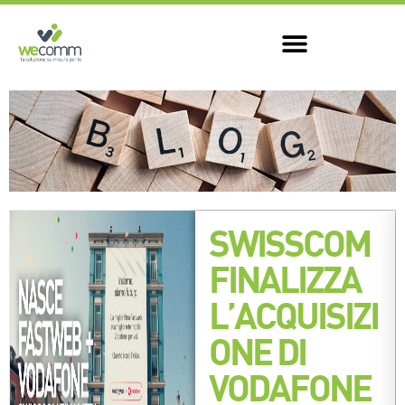
SWISSCOM
FINALIZZA
L’ACQUISIZI
ONE DI
VODAFONE