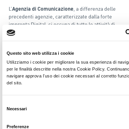
L’
Agenzia di Comunicazione
, a differenza delle
precedenti agenzie, caratterizzate dalla forte
impronta Digital, si occupa di tutte le attività di
comunicazione, anche di stampo più
tradizionale. I loro servizi includono: Branding,
pubblicità, relazioni pubbliche, organizzazione di
Questo sito web utilizza i cookie
eventi. Le agenzie di comunicazione possono
Utilizziamo i cookie per migliorare la sua esperienza di navi
aiutarti a costruire un’identità forte per il tuo
per le finalità descritte nella nostra Cookie Policy. Continuan
brand, a raggiungere il tuo pubblico target e a
navigare approva l'uso dei cookie necessari al corretto funz
generare interesse per i tuoi prodotti o servizi.
del sito.
Agenzie multiservizi come Wecomm offrono la
grande possibilità di avere un unico
Selezione
interlocutore con il quale interagire, a cui poter
Necessari
del
comunicare le singole esigenze aziendali per
consenso
poter ricevere la soluzione più appropriata al
Preferenze