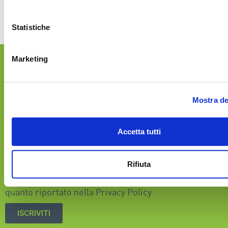
singolo caso.
Statistiche
Iscriviti alla newsletter
Wecomm
e resta aggiornato
Marketing
su tutte le novità e le promozioni!
Mostra de
Accetta tutti
Acconsento al trattamento dei dati ai sensi del
Rifiuta
Regolamento Europeo N. 679/2016 (GDPR) ed a tutto
quanto riportato nella
Privacy Policy
ISCRIVITI