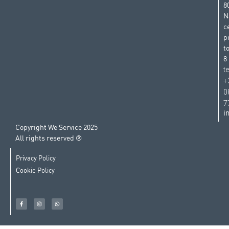
8
N
c
p
t
8
t
+
0
7
i
Copyright We Service 2025
All rights reserved ®
Privacy Policy
Cookie Policy