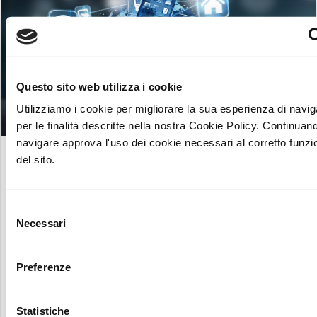
Questo sito web utilizza i cookie
Utilizziamo i cookie per migliorare la sua esperienza di navi
per le finalità descritte nella nostra Cookie Policy. Continuan
navigare approva l'uso dei cookie necessari al corretto funz
L’EVOLUZIONE DELLE
del sito.
TELECOMUNICAZIONI: UN VIAGGIO
NEGLI ULTIMI CINQUE ANNI
Selezione
27 Settembre 2023
Necessari
del
consenso
5G, IoT, IA, negli ultimi cinque anni, l'industria delle
Preferenze
telecomunicazioni ha subito una trasformazione
epocale, ridefinendo il modo in cui ci connettiamo,
comunichiamo e lavoriamo.
Statistiche