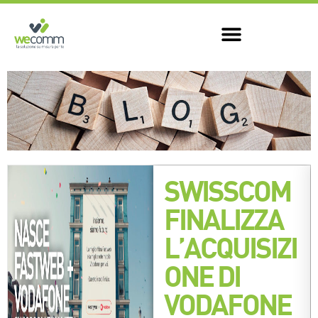
SWISSCOM
FINALIZZA
L’ACQUISIZI
ONE DI
VODAFONE