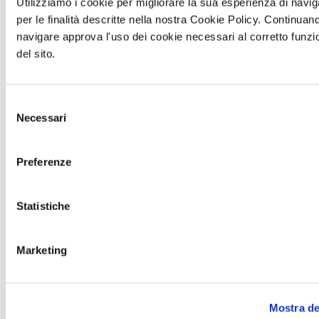
Utilizziamo i cookie per migliorare la sua esperienza di navi
per le finalità descritte nella nostra Cookie Policy. Continuan
navigare approva l'uso dei cookie necessari al corretto funz
Tesla Model Y
del sito.
Selezione
Necessari
del
consenso
Preferenze
Statistiche
Marketing
Tesla Model Y
Mostra de