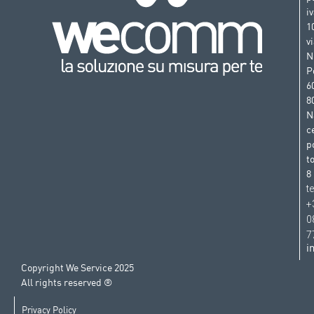
i
1
v
N
P
6
8
N
c
p
t
8
t
+
0
7
i
Copyright We Service 2025
All rights reserved ®
Privacy Policy