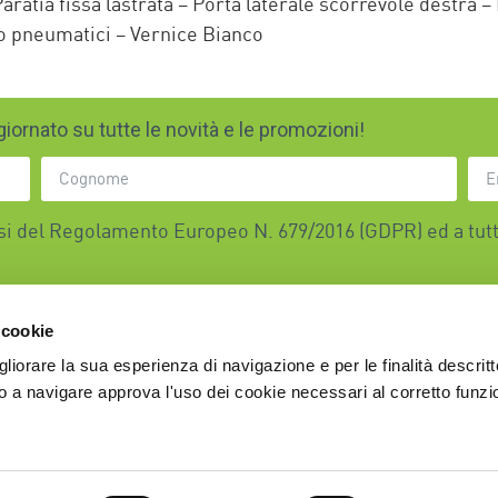
Paratia fissa lastrata – Porta laterale scorrevole destra
o pneumatici – Vernice Bianco
iornato su tutte le novità e le promozioni!
nsi del Regolamento Europeo N. 679/2016 (GDPR) ed a tutt
 cookie
gliorare la sua esperienza di navigazione e per le finalità descritt
061218
Privacy Policy
 a navigare approva l'uso dei cookie necessari al corretto funz
eale, 60
Cookie Policy
ale, torre 8
Copyright We Service 2025
 7715742