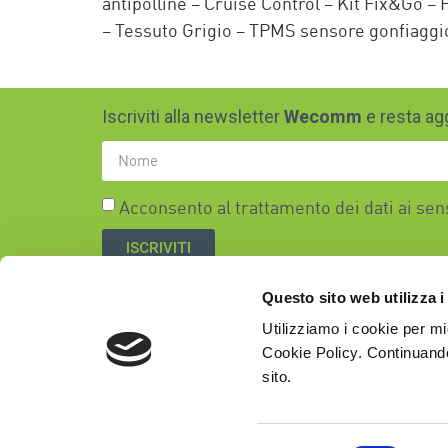
antipolline – Cruise Control – Kit Fix&Go – 
– Tessuto Grigio – TPMS sensore gonfiaggi
Iscriviti alla newsletter
Wecomm
e resta agg
Acconsento al trattamento dei dati ai se
ISCRIVITI
Questo sito web utilizza i
Utilizziamo i cookie per mi
We Service srl
partita iva 10231
Cookie Policy. Continuando
via Nuova Poggior
sito.
80143 Napoli
centro polifunzion
telefono +39
081